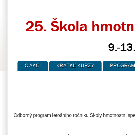
Přejít
k
hlavnímu
obsahu
O AKCI
KRÁTKÉ KURZY
PROGRAM
Odborný program letošního ročníku Školy hmotnostní sp