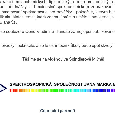
ci metabolomických, lipidomických nebo proteomických aplik
ni přednášky o hmotnostně-spektrometrickém zobrazování č
y hmotnostní spektrometrie pro nováčky i pokročilé, kterým 
 aktuálních témat, která zahrnují práci s umělou inteligencí, bi
MS analýzu.
ze soutěže o Cenu Vladimíra Hanuše za nejlepší publikovanou 
váčky i pokročilé, a že letošní ročník Školy bude opět skvělým
Těšíme se na viděnou ve Špindlerově Mlýně!
Generální partneři