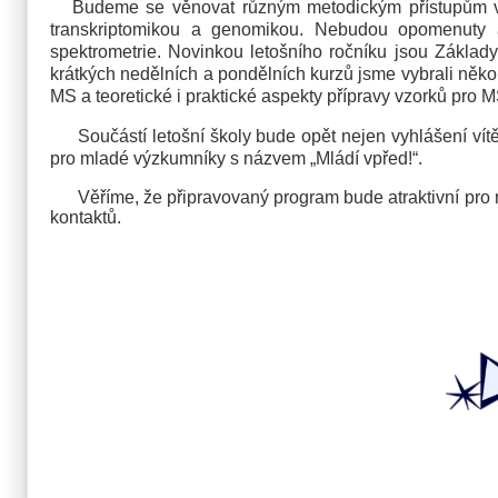
Budeme se věnovat různým metodickým přístupům v rám
transkriptomikou a genomikou. Nebudou opomenuty a
spektrometrie. Novinkou letošního ročníku jsou Základ
krátkých nedělních a pondělních kurzů jsme vybrali několik
MS a teoretické i praktické aspekty přípravy vzorků pro 
Součástí letošní školy bude opět nejen vyhlášení vítě
pro mladé výzkumníky s názvem „Mládí vpřed!“.
Věříme, že připravovaný program bude atraktivní pro no
kontaktů.