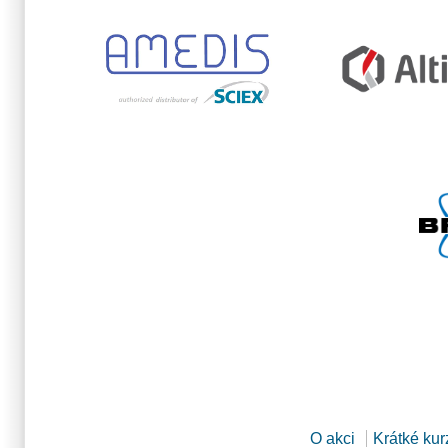
O akci
Krátké kur