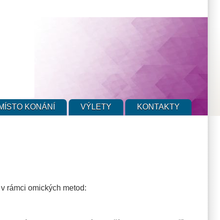
MÍSTO KONÁNÍ
VÝLETY
KONTAKTY
e v rámci omických metod: